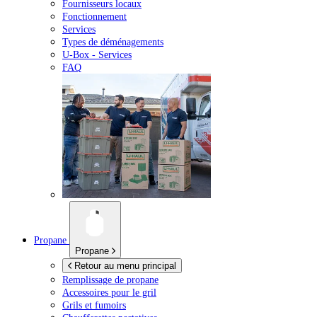
Fournisseurs locaux
Fonctionnement
Services
Types de déménagements
U-Box -
Services
FAQ
Propane
Propane
Retour au menu principal
Remplissage de propane
Accessoires pour le gril
Grils et fumoirs