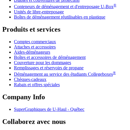
Diables et couvertures de protection
®
Conteneurs de déménagement et d'entreposage
U-Box
Unités de libre-entreposage
Boîtes de déménagement réutilisables en plastique
Produits et services
Comptes commerciaux
Attaches et accessoires
Aides-déménageurs
Boîtes et accessoires de déménagement
Couverture pour les dommages
Remplissages et réservoirs de propane
®
Déménagement au service des étudiants Collegeboxes
Chèques-cadeaux
Rabais et offres spéciales
Company Info
SuperGraphiques de
U-Haul
- Québec
Collaborez avec nous