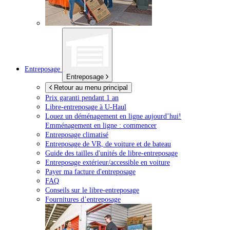
Entreposage
Entreposage
Retour au menu principal
Prix garanti pendant 1 an
Libre-entreposage à
U-Haul
Louez un déménagement en ligne aujourd’hui!
Emménagement en ligne : commencer
Entreposage climatisé
Entreposage de VR, de voiture et de bateau
Guide des tailles d'unités de libre-entreposage
Entreposage extérieur/accessible en voiture
Payer ma facture d'entreposage
FAQ
Conseils sur le libre-entreposage
Fournitures d’entreposage