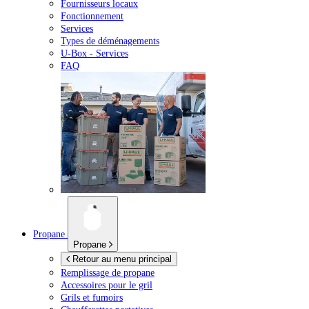
Fournisseurs locaux
Fonctionnement
Services
Types de déménagements
U-Box -
Services
FAQ
Propane
Propane
Retour au menu principal
Remplissage de propane
Accessoires pour le gril
Grils et fumoirs