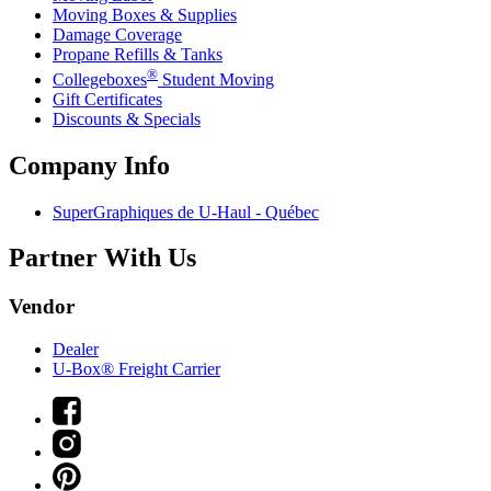
Moving Boxes & Supplies
Damage Coverage
Propane Refills & Tanks
®
Collegeboxes
Student Moving
Gift Certificates
Discounts & Specials
Company Info
SuperGraphiques de
U-Haul
- Québec
Partner With Us
Vendor
Dealer
U-Box® Freight Carrier