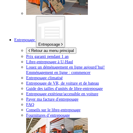
Entreposage
Entreposage
Retour au menu principal
Prix garanti pendant 1 an
Libre-entreposage à
U-Haul
Louez un déménagement en ligne aujourd’hui!
Emménagement en ligne : commencer
Entreposage climatisé
Entreposage de VR, de voiture et de bateau
Guide des tailles d'unités de libre-entreposage
Entreposage extérieur/accessible en voiture
Payer ma facture d'entreposage
FAQ
Conseils sur le libre-entreposage
Fournitures d’entreposage