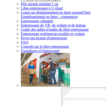
Prix garanti pendant 1 an
Libre-entreposage à
U-Haul
Louez un déménagement en ligne aujourd’hui!
Emménagement en ligne : commencer
Entreposage climatisé
Entreposage de VR, de voiture et de bateau
Guide des tailles d'unités de libre-entreposage
Entreposage extérieur/accessible en voiture
Payer ma facture d'entreposage
FAQ
Conseils sur le libre-entreposage
Fournitures d’entreposage