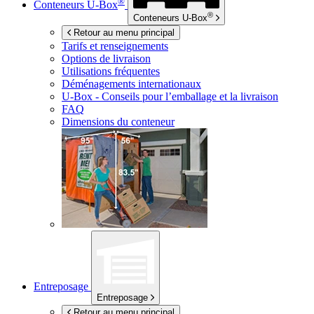
®
Conteneurs
U-Box
®
Conteneurs
U-Box
Retour au menu principal
Tarifs et renseignements
Options de livraison
Utilisations fréquentes
Déménagements internationaux
U-Box -
Conseils pour l’emballage et la livraison
FAQ
Dimensions du conteneur
Entreposage
Entreposage
Retour au menu principal