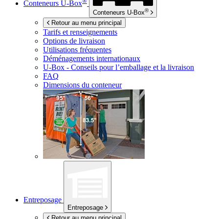
®
Conteneurs
U-Box
®
Conteneurs
U-Box
Retour au menu principal
Tarifs et renseignements
Options de livraison
Utilisations fréquentes
Déménagements internationaux
U-Box -
Conseils pour l’emballage et la livraison
FAQ
Dimensions du conteneur
Entreposage
Entreposage
Retour au menu principal