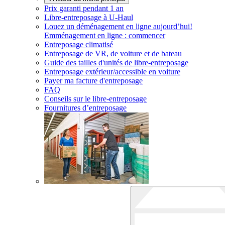
Prix garanti pendant 1 an
Libre-entreposage à
U-Haul
Louez un déménagement en ligne aujourd’hui!
Emménagement en ligne : commencer
Entreposage climatisé
Entreposage de VR, de voiture et de bateau
Guide des tailles d'unités de libre-entreposage
Entreposage extérieur/accessible en voiture
Payer ma facture d'entreposage
FAQ
Conseils sur le libre-entreposage
Fournitures d’entreposage