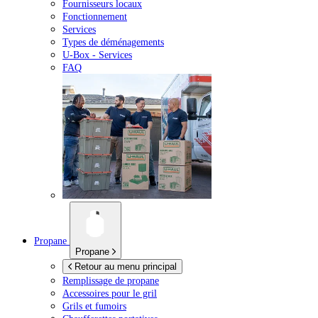
Fournisseurs locaux
Fonctionnement
Services
Types de déménagements
U-Box -
Services
FAQ
Propane
Propane
Retour au menu principal
Remplissage de propane
Accessoires pour le gril
Grils et fumoirs