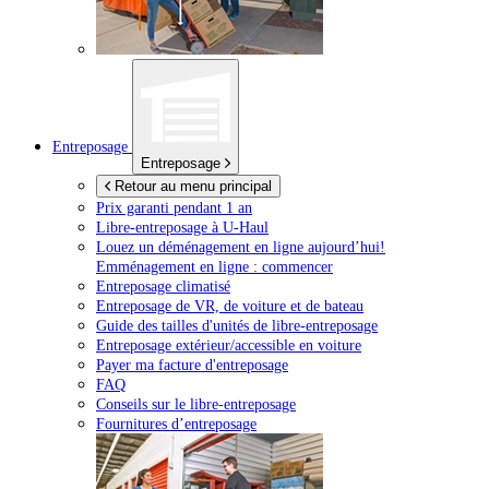
Entreposage
Entreposage
Retour au menu principal
Prix garanti pendant 1 an
Libre-entreposage à
U-Haul
Louez un déménagement en ligne aujourd’hui!
Emménagement en ligne : commencer
Entreposage climatisé
Entreposage de VR, de voiture et de bateau
Guide des tailles d'unités de libre-entreposage
Entreposage extérieur/accessible en voiture
Payer ma facture d'entreposage
FAQ
Conseils sur le libre-entreposage
Fournitures d’entreposage