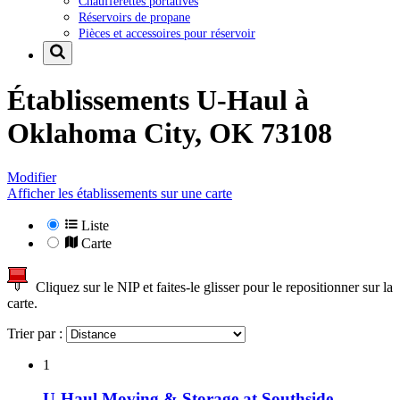
Chaufferettes portatives
Réservoirs de propane
Pièces et accessoires pour réservoir
Établissements U-Haul à
Oklahoma City, OK 73108
Modifier
Afficher les établissements sur une carte
Liste
Carte
Cliquez sur le NIP et faites-le glisser pour le repositionner sur la
carte.
Trier par :
1
U-Haul Moving & Storage at Southside