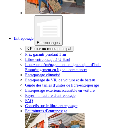
Entreposage
Entreposage
Retour au menu principal
Prix garanti pendant 1 an
Libre-entreposage à
U-Haul
Louez un déménagement en ligne aujourd’hui!
Emménagement en ligne : commencer
Entreposage climatisé
Entreposage de VR, de voiture et de bateau
Guide des tailles d'unités de libre-entreposage
Entreposage extérieur/accessible en voiture
Payer ma facture d'entreposage
FAQ
Conseils sur le libre-entreposage
Fournitures d’entreposage