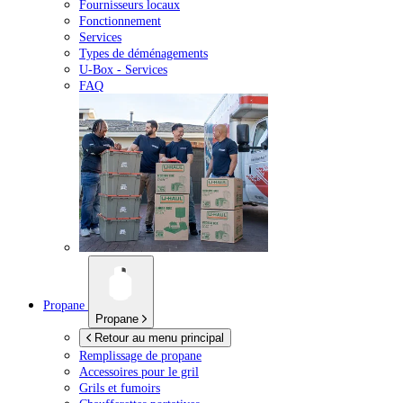
Fournisseurs locaux
Fonctionnement
Services
Types de déménagements
U-Box -
Services
FAQ
Propane
Propane
Retour au menu principal
Remplissage de propane
Accessoires pour le gril
Grils et fumoirs