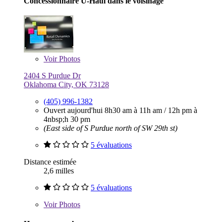
Concessionnaire U-Haul dans le voisinage
Voir
Photos
2404 S Purdue Dr
Oklahoma City, OK 73128
(405) 996-1382
Ouvert aujourd'hui
8h30 am à 11h am
/
12h pm à
4nbsp;h 30 pm
(East side of S Purdue north of SW 29th st)
5 évaluations
Distance estimée
2,6 milles
5 évaluations
Voir
Photos