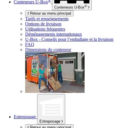
®
Conteneurs
U-Box
®
Conteneurs
U-Box
Retour au menu principal
Tarifs et renseignements
Options de livraison
Utilisations fréquentes
Déménagements internationaux
U-Box -
Conseils pour l’emballage et la livraison
FAQ
Dimensions du conteneur
Entreposage
Entreposage
Retour au menu principal