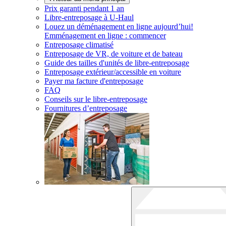
Prix garanti pendant 1 an
Libre-entreposage à
U-Haul
Louez un déménagement en ligne aujourd’hui!
Emménagement en ligne : commencer
Entreposage climatisé
Entreposage de VR, de voiture et de bateau
Guide des tailles d'unités de libre-entreposage
Entreposage extérieur/accessible en voiture
Payer ma facture d'entreposage
FAQ
Conseils sur le libre-entreposage
Fournitures d’entreposage