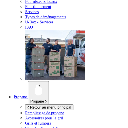
Fournisseurs locaux
Fonctionnement
Services
Types de déménagements
U-Box -
Services
FAQ
Propane
Propane
Retour au menu principal
Remplissage de propane
Accessoires pour le gril
Grils et fumoirs