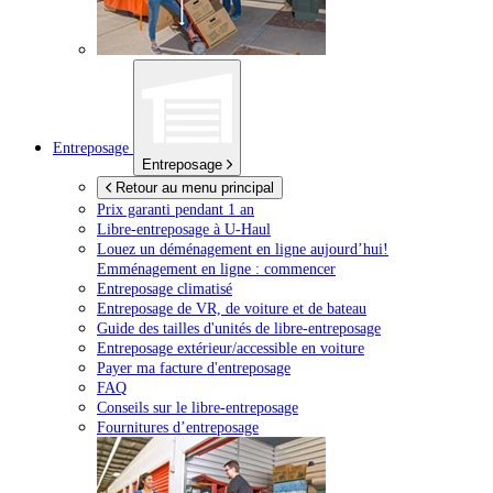
Entreposage
Entreposage
Retour au menu principal
Prix garanti pendant 1 an
Libre-entreposage à
U-Haul
Louez un déménagement en ligne aujourd’hui!
Emménagement en ligne : commencer
Entreposage climatisé
Entreposage de VR, de voiture et de bateau
Guide des tailles d'unités de libre-entreposage
Entreposage extérieur/accessible en voiture
Payer ma facture d'entreposage
FAQ
Conseils sur le libre-entreposage
Fournitures d’entreposage