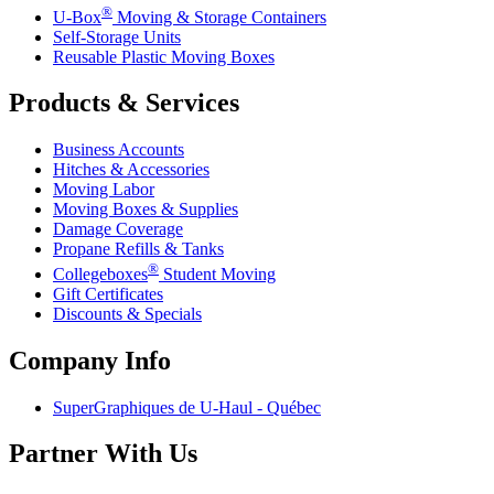
®
U-Box
Moving & Storage Containers
Self-Storage Units
Reusable Plastic Moving Boxes
Products & Services
Business Accounts
Hitches & Accessories
Moving Labor
Moving Boxes & Supplies
Damage Coverage
Propane Refills & Tanks
®
Collegeboxes
Student Moving
Gift Certificates
Discounts & Specials
Company Info
SuperGraphiques de
U-Haul
- Québec
Partner With Us