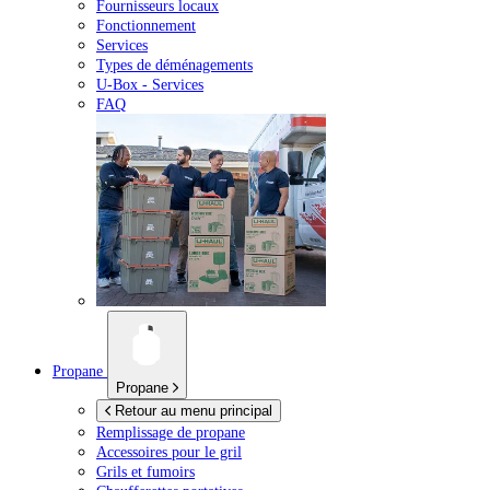
Fournisseurs locaux
Fonctionnement
Services
Types de déménagements
U-Box -
Services
FAQ
Propane
Propane
Retour au menu principal
Remplissage de propane
Accessoires pour le gril
Grils et fumoirs