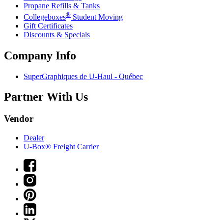
Propane Refills & Tanks
®
Collegeboxes
Student Moving
Gift Certificates
Discounts & Specials
Company Info
SuperGraphiques de
U-Haul
- Québec
Partner With Us
Vendor
Dealer
U-Box® Freight Carrier