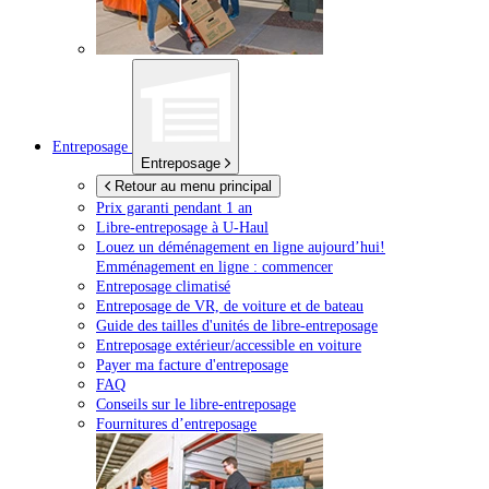
Entreposage
Entreposage
Retour au menu principal
Prix garanti pendant 1 an
Libre-entreposage à
U-Haul
Louez un déménagement en ligne aujourd’hui!
Emménagement en ligne : commencer
Entreposage climatisé
Entreposage de VR, de voiture et de bateau
Guide des tailles d'unités de libre-entreposage
Entreposage extérieur/accessible en voiture
Payer ma facture d'entreposage
FAQ
Conseils sur le libre-entreposage
Fournitures d’entreposage