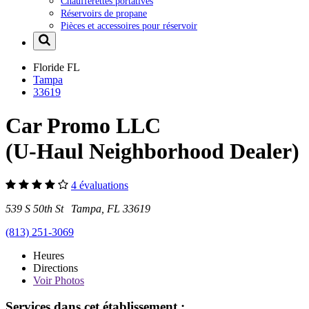
Chaufferettes portatives
Réservoirs de propane
Pièces et accessoires pour réservoir
Floride
FL
Tampa
33619
Car Promo LLC
(U-Haul Neighborhood Dealer)
4 évaluations
539 S 50th St Tampa, FL 33619
(813) 251-3069
Heures
Directions
Voir
Photos
Services dans cet établissement :