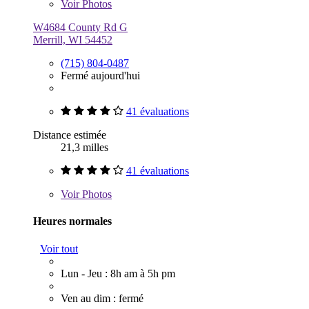
Voir
Photos
W4684 County Rd G
Merrill, WI 54452
(715) 804-0487
Fermé aujourd'hui
41 évaluations
Distance estimée
21,3 milles
41 évaluations
Voir
Photos
Heures normales
Voir tout
Lun - Jeu : 8h am à 5h pm
Ven au dim : fermé