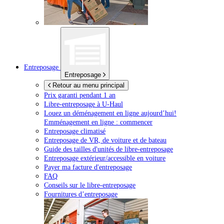
Entreposage
Entreposage
Retour au menu principal
Prix garanti pendant 1 an
Libre-entreposage à
U-Haul
Louez un déménagement en ligne aujourd’hui!
Emménagement en ligne : commencer
Entreposage climatisé
Entreposage de VR, de voiture et de bateau
Guide des tailles d'unités de libre-entreposage
Entreposage extérieur/accessible en voiture
Payer ma facture d'entreposage
FAQ
Conseils sur le libre-entreposage
Fournitures d’entreposage