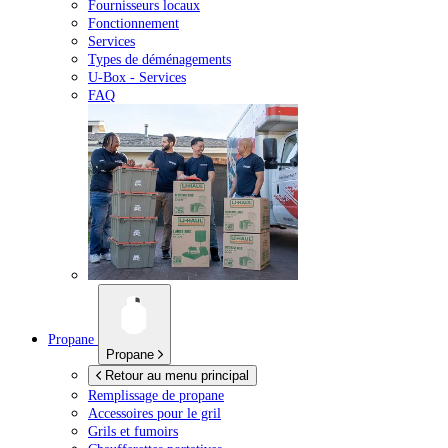
Fournisseurs locaux
Fonctionnement
Services
Types de déménagements
U-Box -
Services
FAQ
Propane
Propane
Retour au menu principal
Remplissage de propane
Accessoires pour le gril
Grils et fumoirs