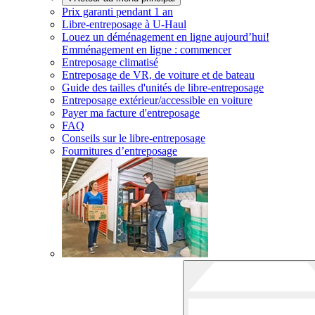
Prix garanti pendant 1 an
Libre-entreposage à
U-Haul
Louez un déménagement en ligne aujourd’hui!
Emménagement en ligne : commencer
Entreposage climatisé
Entreposage de VR, de voiture et de bateau
Guide des tailles d'unités de libre-entreposage
Entreposage extérieur/accessible en voiture
Payer ma facture d'entreposage
FAQ
Conseils sur le libre-entreposage
Fournitures d’entreposage