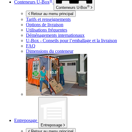
®
Conteneurs
U-Box
®
Conteneurs
U-Box
Retour au menu principal
Tarifs et renseignements
Options de livraison
Utilisations fréquentes
Déménagements internationaux
U-Box -
Conseils pour l’emballage et la livraison
FAQ
Dimensions du conteneur
Entreposage
Entreposage
Retour au menu principal