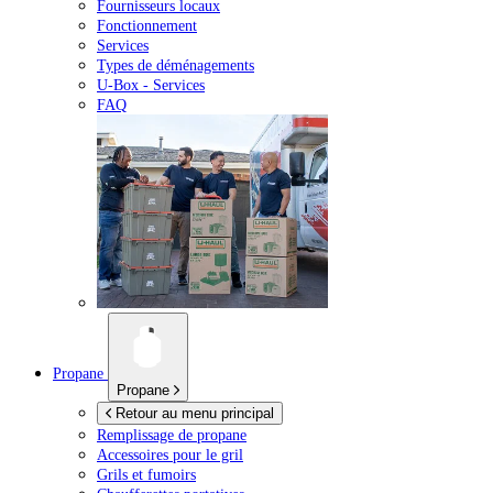
Fournisseurs locaux
Fonctionnement
Services
Types de déménagements
U-Box -
Services
FAQ
Propane
Propane
Retour au menu principal
Remplissage de propane
Accessoires pour le gril
Grils et fumoirs