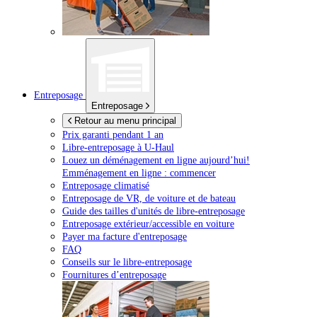
Entreposage
Entreposage
Retour au menu principal
Prix garanti pendant 1 an
Libre-entreposage à
U-Haul
Louez un déménagement en ligne aujourd’hui!
Emménagement en ligne : commencer
Entreposage climatisé
Entreposage de VR, de voiture et de bateau
Guide des tailles d'unités de libre-entreposage
Entreposage extérieur/accessible en voiture
Payer ma facture d'entreposage
FAQ
Conseils sur le libre-entreposage
Fournitures d’entreposage