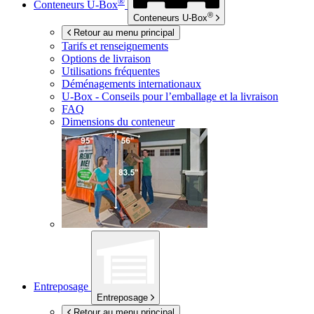
®
Conteneurs
U-Box
®
Conteneurs
U-Box
Retour au menu principal
Tarifs et renseignements
Options de livraison
Utilisations fréquentes
Déménagements internationaux
U-Box -
Conseils pour l’emballage et la livraison
FAQ
Dimensions du conteneur
Entreposage
Entreposage
Retour au menu principal