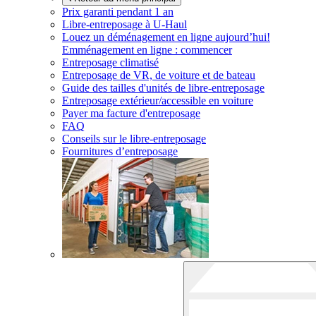
Prix garanti pendant 1 an
Libre-entreposage à
U-Haul
Louez un déménagement en ligne aujourd’hui!
Emménagement en ligne : commencer
Entreposage climatisé
Entreposage de VR, de voiture et de bateau
Guide des tailles d'unités de libre-entreposage
Entreposage extérieur/accessible en voiture
Payer ma facture d'entreposage
FAQ
Conseils sur le libre-entreposage
Fournitures d’entreposage