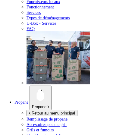
Fournisseurs locaux
Fonctionnement
Services
Types de déménagements
U-Box -
Services
FAQ
Propane
Propane
Retour au menu principal
Remplissage de propane
Accessoires pour le gril
Grils et fumoirs