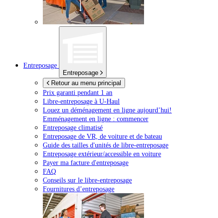
Entreposage
Entreposage
Retour au menu principal
Prix garanti pendant 1 an
Libre-entreposage à
U-Haul
Louez un déménagement en ligne aujourd’hui!
Emménagement en ligne : commencer
Entreposage climatisé
Entreposage de VR, de voiture et de bateau
Guide des tailles d'unités de libre-entreposage
Entreposage extérieur/accessible en voiture
Payer ma facture d'entreposage
FAQ
Conseils sur le libre-entreposage
Fournitures d’entreposage