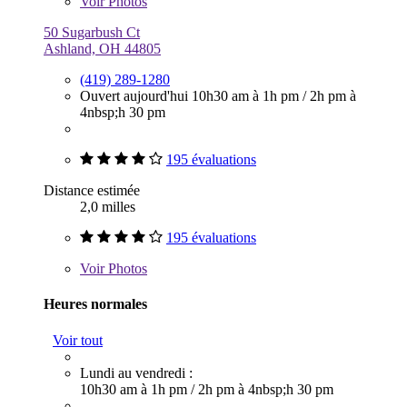
Voir
Photos
50 Sugarbush Ct
Ashland, OH 44805
(419) 289-1280
Ouvert aujourd'hui
10h30 am à 1h pm
/
2h pm à
4nbsp;h 30 pm
195 évaluations
Distance estimée
2,0 milles
195 évaluations
Voir
Photos
Heures normales
Voir tout
Lundi au vendredi :
10h30 am à 1h pm
/
2h pm à 4nbsp;h 30 pm