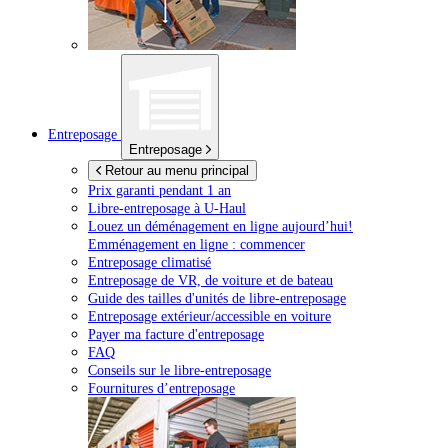
Entreposage
Entreposage
Retour au menu principal
Prix garanti pendant 1 an
Libre-entreposage à
U-Haul
Louez un déménagement en ligne aujourd’hui!
Emménagement en ligne : commencer
Entreposage climatisé
Entreposage de VR, de voiture et de bateau
Guide des tailles d'unités de libre-entreposage
Entreposage extérieur/accessible en voiture
Payer ma facture d'entreposage
FAQ
Conseils sur le libre-entreposage
Fournitures d’entreposage