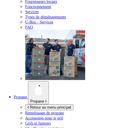
Fournisseurs locaux
Fonctionnement
Services
Types de déménagements
U-Box -
Services
FAQ
Propane
Propane
Retour au menu principal
Remplissage de propane
Accessoires pour le gril
Grils et fumoirs