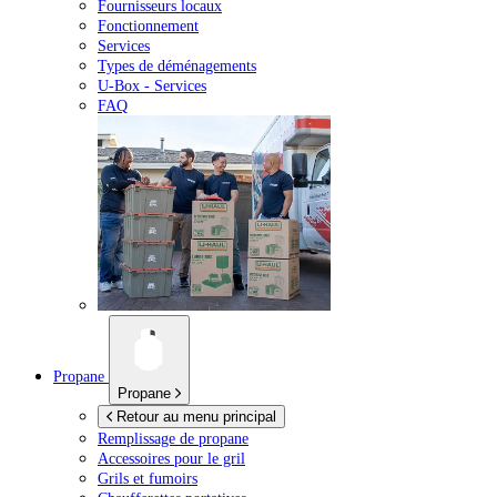
Fournisseurs locaux
Fonctionnement
Services
Types de déménagements
U-Box -
Services
FAQ
Propane
Propane
Retour au menu principal
Remplissage de propane
Accessoires pour le gril
Grils et fumoirs