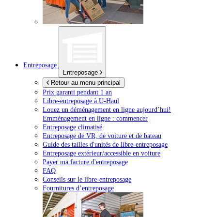
Entreposage
Entreposage
Retour au menu principal
Prix garanti pendant 1 an
Libre-entreposage à
U-Haul
Louez un déménagement en ligne aujourd’hui!
Emménagement en ligne : commencer
Entreposage climatisé
Entreposage de VR, de voiture et de bateau
Guide des tailles d'unités de libre-entreposage
Entreposage extérieur/accessible en voiture
Payer ma facture d'entreposage
FAQ
Conseils sur le libre-entreposage
Fournitures d’entreposage