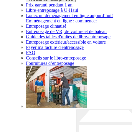
Prix garanti pendant 1 an
Libre-entreposage à
U-Haul
Louez un déménagement en ligne aujourd’hui!
Emménagement en ligne : commencer
Entreposage climatisé
Entreposage de VR, de voiture et de bateau
Guide des tailles d'unités de libre-entreposage
Entreposage extérieur/accessible en voiture
Payer ma facture d'entreposage
FAQ
Conseils sur le libre-entreposage
Fournitures d’entreposage