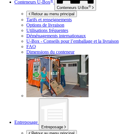
®
Conteneurs
U-Box
®
Conteneurs
U-Box
Retour au menu principal
Tarifs et renseignements
Options de livraison
Utilisations fréquentes
Déménagements internationaux
U-Box -
Conseils pour l’emballage et la livraison
FAQ
Dimensions du conteneur
Entreposage
Entreposage
Retour au menu principal