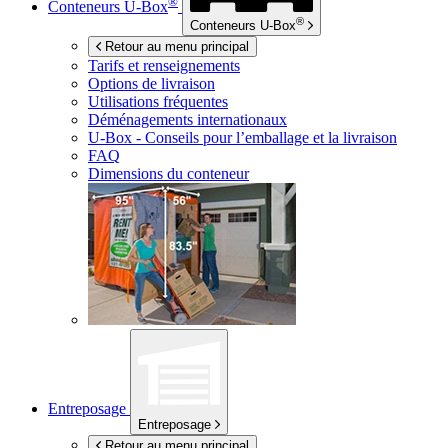
®
Conteneurs
U-Box
®
Conteneurs
U-Box
Retour au menu principal
Tarifs et renseignements
Options de livraison
Utilisations fréquentes
Déménagements internationaux
U-Box -
Conseils pour l’emballage et la livraison
FAQ
Dimensions du conteneur
Entreposage
Entreposage
Retour au menu principal