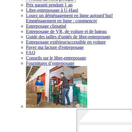
Prix garanti pendant 1 an
Libre-entreposage à
U-Haul
Louez un déménagement en ligne aujourd’hui!
Emménagement en ligne : commencer
Entreposage climatisé
Entreposage de VR, de voiture et de bateau
Guide des tailles d'unités de libre-entreposage
Entreposage extérieur/accessible en voiture
Payer ma facture d'entreposage
FAQ
Conseils sur le libre-entreposage
Fournitures d’entreposage