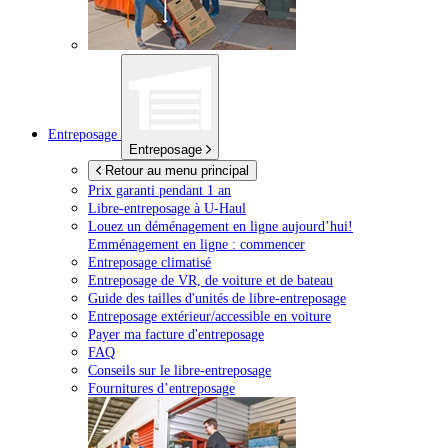
Entreposage
Entreposage
Retour au menu principal
Prix garanti pendant 1 an
Libre-entreposage à
U-Haul
Louez un déménagement en ligne aujourd’hui!
Emménagement en ligne : commencer
Entreposage climatisé
Entreposage de VR, de voiture et de bateau
Guide des tailles d'unités de libre-entreposage
Entreposage extérieur/accessible en voiture
Payer ma facture d'entreposage
FAQ
Conseils sur le libre-entreposage
Fournitures d’entreposage