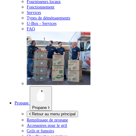
Fournisseurs locaux
Fonctionnement
Services
Types de déménagements
U-Box -
Services
FAQ
Propane
Propane
Retour au menu principal
Remplissage de propane
Accessoires pour le gril
Grils et fumoirs