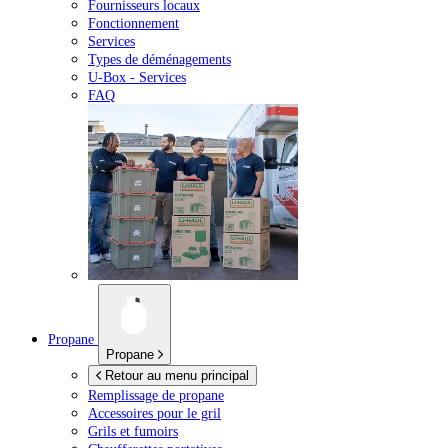
Fournisseurs locaux
Fonctionnement
Services
Types de déménagements
U-Box -
Services
FAQ
Propane
Propane
Retour au menu principal
Remplissage de propane
Accessoires pour le gril
Grils et fumoirs