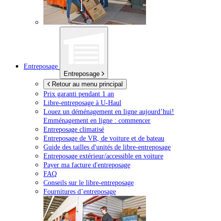
Entreposage
Entreposage
Retour au menu principal
Prix garanti pendant 1 an
Libre-entreposage à
U-Haul
Louez un déménagement en ligne aujourd’hui!
Emménagement en ligne : commencer
Entreposage climatisé
Entreposage de VR, de voiture et de bateau
Guide des tailles d'unités de libre-entreposage
Entreposage extérieur/accessible en voiture
Payer ma facture d'entreposage
FAQ
Conseils sur le libre-entreposage
Fournitures d’entreposage