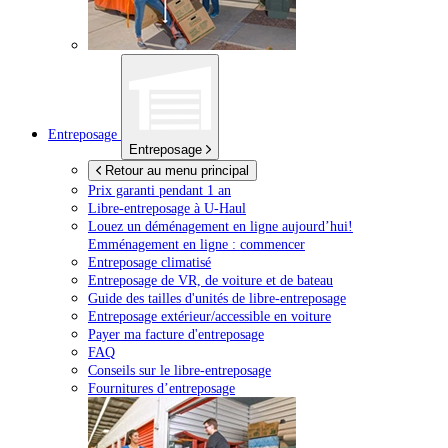
Entreposage
Entreposage
Retour au menu principal
Prix garanti pendant 1 an
Libre-entreposage à
U-Haul
Louez un déménagement en ligne aujourd’hui!
Emménagement en ligne : commencer
Entreposage climatisé
Entreposage de VR, de voiture et de bateau
Guide des tailles d'unités de libre-entreposage
Entreposage extérieur/accessible en voiture
Payer ma facture d'entreposage
FAQ
Conseils sur le libre-entreposage
Fournitures d’entreposage