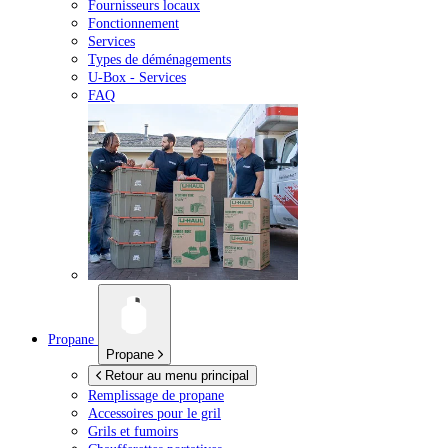
Fournisseurs locaux
Fonctionnement
Services
Types de déménagements
U-Box -
Services
FAQ
Propane
Propane
Retour au menu principal
Remplissage de propane
Accessoires pour le gril
Grils et fumoirs