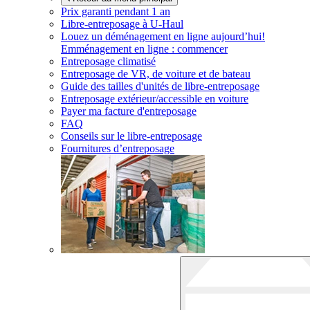
Prix garanti pendant 1 an
Libre-entreposage à
U-Haul
Louez un déménagement en ligne aujourd’hui!
Emménagement en ligne : commencer
Entreposage climatisé
Entreposage de VR, de voiture et de bateau
Guide des tailles d'unités de libre-entreposage
Entreposage extérieur/accessible en voiture
Payer ma facture d'entreposage
FAQ
Conseils sur le libre-entreposage
Fournitures d’entreposage