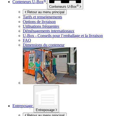
®
Conteneurs
U-Box
®
Conteneurs
U-Box
Retour au menu principal
Tarifs et renseignements
Options de livraison
Utilisations fréquentes
Déménagements internationaux
U-Box -
Conseils pour l’emballage et la livraison
FAQ
Dimensions du conteneur
Entreposage
Entreposage
Retour au menu principal