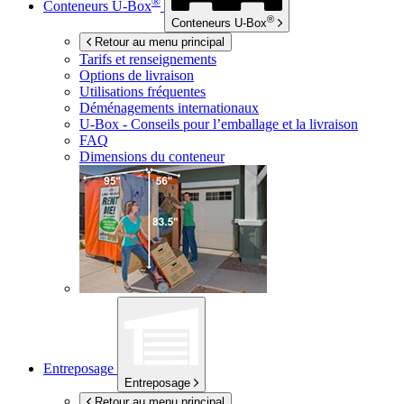
®
Conteneurs
U-Box
®
Conteneurs
U-Box
Retour au menu principal
Tarifs et renseignements
Options de livraison
Utilisations fréquentes
Déménagements internationaux
U-Box -
Conseils pour l’emballage et la livraison
FAQ
Dimensions du conteneur
Entreposage
Entreposage
Retour au menu principal