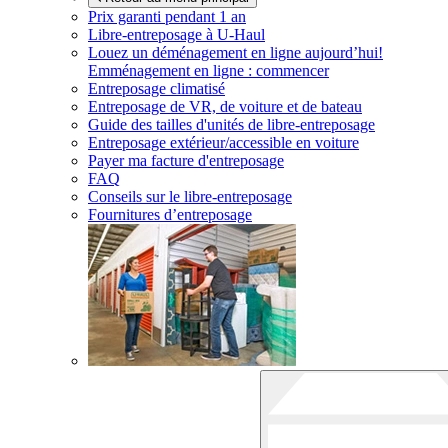
Prix garanti pendant 1 an
Libre-entreposage à
U-Haul
Louez un déménagement en ligne aujourd’hui!
Emménagement en ligne : commencer
Entreposage climatisé
Entreposage de VR, de voiture et de bateau
Guide des tailles d'unités de libre-entreposage
Entreposage extérieur/accessible en voiture
Payer ma facture d'entreposage
FAQ
Conseils sur le libre-entreposage
Fournitures d’entreposage