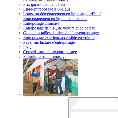
Prix garanti pendant 1 an
Libre-entreposage à
U-Haul
Louez un déménagement en ligne aujourd’hui!
Emménagement en ligne : commencer
Entreposage climatisé
Entreposage de VR, de voiture et de bateau
Guide des tailles d'unités de libre-entreposage
Entreposage extérieur/accessible en voiture
Payer ma facture d'entreposage
FAQ
Conseils sur le libre-entreposage
Fournitures d’entreposage