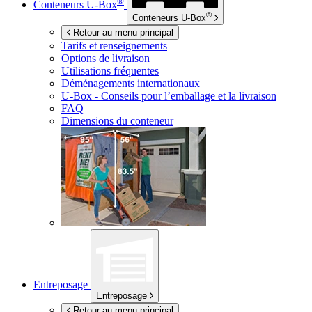
®
Conteneurs
U-Box
®
Conteneurs
U-Box
Retour au menu principal
Tarifs et renseignements
Options de livraison
Utilisations fréquentes
Déménagements internationaux
U-Box -
Conseils pour l’emballage et la livraison
FAQ
Dimensions du conteneur
Entreposage
Entreposage
Retour au menu principal