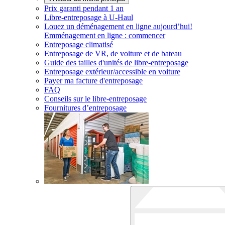
Prix garanti pendant 1 an
Libre-entreposage à
U-Haul
Louez un déménagement en ligne aujourd’hui!
Emménagement en ligne : commencer
Entreposage climatisé
Entreposage de VR, de voiture et de bateau
Guide des tailles d'unités de libre-entreposage
Entreposage extérieur/accessible en voiture
Payer ma facture d'entreposage
FAQ
Conseils sur le libre-entreposage
Fournitures d’entreposage