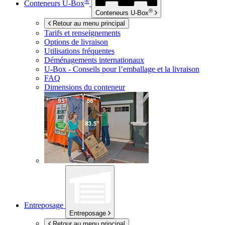
®
Conteneurs
U-Box
®
Conteneurs
U-Box
Retour au menu principal
Tarifs et renseignements
Options de livraison
Utilisations fréquentes
Déménagements internationaux
U-Box -
Conseils pour l’emballage et la livraison
FAQ
Dimensions du conteneur
Entreposage
Entreposage
Retour au menu principal