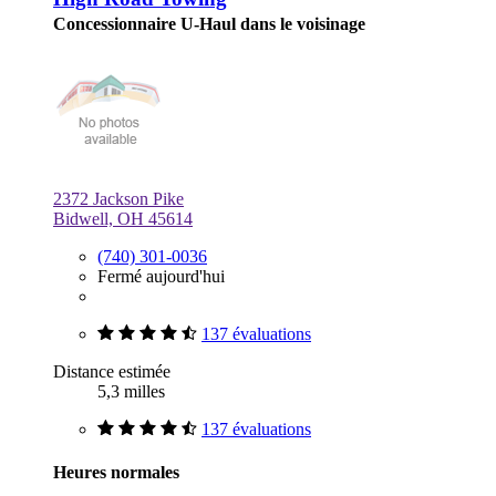
Concessionnaire U-Haul dans le voisinage
2372 Jackson Pike
Bidwell, OH 45614
(740) 301-0036
Fermé aujourd'hui
137 évaluations
Distance estimée
5,3 milles
137 évaluations
Heures normales