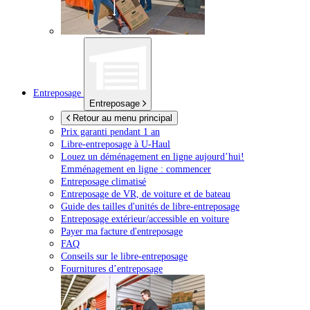
Entreposage
Entreposage
Retour au menu principal
Prix garanti pendant 1 an
Libre-entreposage à
U-Haul
Louez un déménagement en ligne aujourd’hui!
Emménagement en ligne : commencer
Entreposage climatisé
Entreposage de VR, de voiture et de bateau
Guide des tailles d'unités de libre-entreposage
Entreposage extérieur/accessible en voiture
Payer ma facture d'entreposage
FAQ
Conseils sur le libre-entreposage
Fournitures d’entreposage