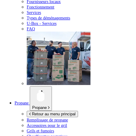
Fournisseurs locaux
Fonctionnement
Services
Types de déménagements
U-Box -
Services
FAQ
Propane
Propane
Retour au menu principal
Remplissage de propane
Accessoires pour le gril
Grils et fumoirs