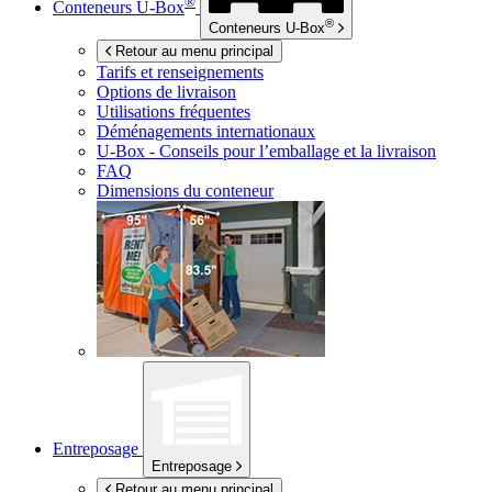
®
Conteneurs
U-Box
®
Conteneurs
U-Box
Retour au menu principal
Tarifs et renseignements
Options de livraison
Utilisations fréquentes
Déménagements internationaux
U-Box -
Conseils pour l’emballage et la livraison
FAQ
Dimensions du conteneur
Entreposage
Entreposage
Retour au menu principal