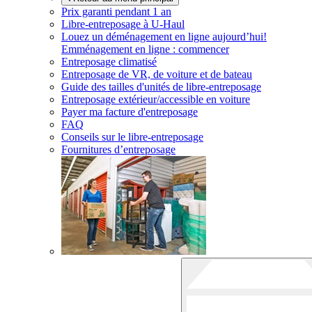
Prix garanti pendant 1 an
Libre-entreposage à
U-Haul
Louez un déménagement en ligne aujourd’hui!
Emménagement en ligne : commencer
Entreposage climatisé
Entreposage de VR, de voiture et de bateau
Guide des tailles d'unités de libre-entreposage
Entreposage extérieur/accessible en voiture
Payer ma facture d'entreposage
FAQ
Conseils sur le libre-entreposage
Fournitures d’entreposage