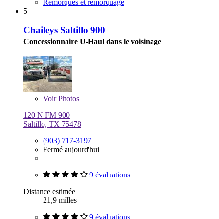
Remorques et remorquage
5
Chaileys Saltillo 900
Concessionnaire U-Haul dans le voisinage
Voir
Photos
120 N FM 900
Saltillo, TX 75478
(903) 717-3197
Fermé aujourd'hui
9 évaluations
Distance estimée
21,9 milles
9 évaluations