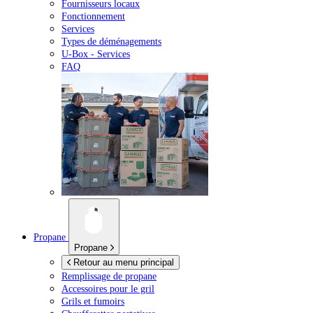
Fournisseurs locaux
Fonctionnement
Services
Types de déménagements
U-Box -
Services
FAQ
Propane
Propane
Retour au menu principal
Remplissage de propane
Accessoires pour le gril
Grils et fumoirs