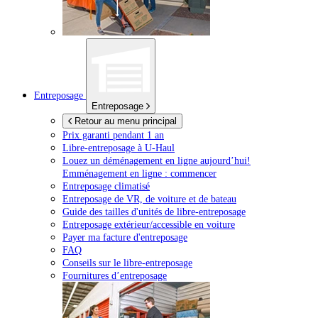
Entreposage
Entreposage
Retour au menu principal
Prix garanti pendant 1 an
Libre-entreposage à
U-Haul
Louez un déménagement en ligne aujourd’hui!
Emménagement en ligne : commencer
Entreposage climatisé
Entreposage de VR, de voiture et de bateau
Guide des tailles d'unités de libre-entreposage
Entreposage extérieur/accessible en voiture
Payer ma facture d'entreposage
FAQ
Conseils sur le libre-entreposage
Fournitures d’entreposage