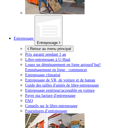
Entreposage
Entreposage
Retour au menu principal
Prix garanti pendant 1 an
Libre-entreposage à
U-Haul
Louez un déménagement en ligne aujourd’hui!
Emménagement en ligne : commencer
Entreposage climatisé
Entreposage de VR, de voiture et de bateau
Guide des tailles d'unités de libre-entreposage
Entreposage extérieur/accessible en voiture
Payer ma facture d'entreposage
FAQ
Conseils sur le libre-entreposage
Fournitures d’entreposage