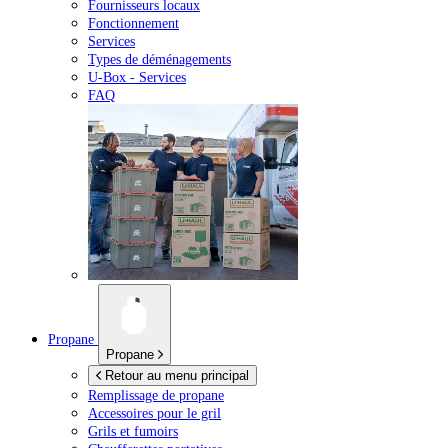
Fournisseurs locaux
Fonctionnement
Services
Types de déménagements
U-Box -
Services
FAQ
Propane
Propane
Retour au menu principal
Remplissage de propane
Accessoires pour le gril
Grils et fumoirs