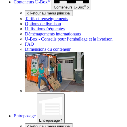
®
Conteneurs
U-Box
®
Conteneurs
U-Box
Retour au menu principal
Tarifs et renseignements
Options de livraison
Utilisations fréquentes
Déménagements internationaux
U-Box -
Conseils pour l’emballage et la livraison
FAQ
Dimensions du conteneur
Entreposage
Entreposage
Retour au menu principal