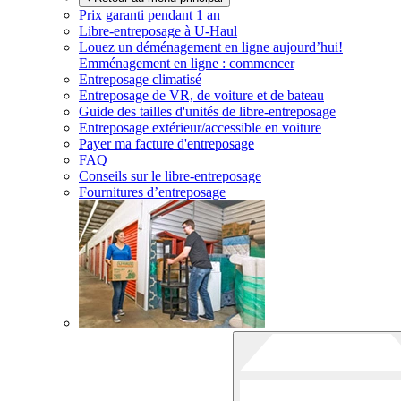
Prix garanti pendant 1 an
Libre-entreposage à
U-Haul
Louez un déménagement en ligne aujourd’hui!
Emménagement en ligne : commencer
Entreposage climatisé
Entreposage de VR, de voiture et de bateau
Guide des tailles d'unités de libre-entreposage
Entreposage extérieur/accessible en voiture
Payer ma facture d'entreposage
FAQ
Conseils sur le libre-entreposage
Fournitures d’entreposage