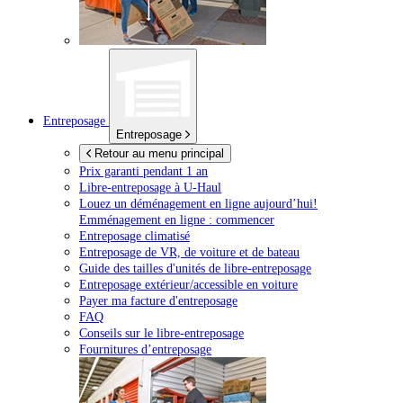
Entreposage
Entreposage
Retour au menu principal
Prix garanti pendant 1 an
Libre-entreposage à
U-Haul
Louez un déménagement en ligne aujourd’hui!
Emménagement en ligne : commencer
Entreposage climatisé
Entreposage de VR, de voiture et de bateau
Guide des tailles d'unités de libre-entreposage
Entreposage extérieur/accessible en voiture
Payer ma facture d'entreposage
FAQ
Conseils sur le libre-entreposage
Fournitures d’entreposage