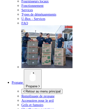
Fournisseurs locaux
Fonctionnement
Services
Types de déménagements
U-Box -
Services
FAQ
Propane
Propane
Retour au menu principal
Remplissage de propane
Accessoires pour le gril
Grils et fumoirs