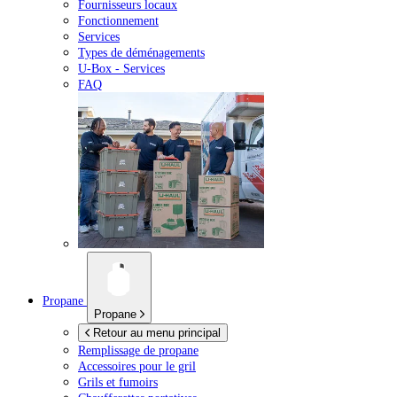
Fournisseurs locaux
Fonctionnement
Services
Types de déménagements
U-Box -
Services
FAQ
Propane
Propane
Retour au menu principal
Remplissage de propane
Accessoires pour le gril
Grils et fumoirs