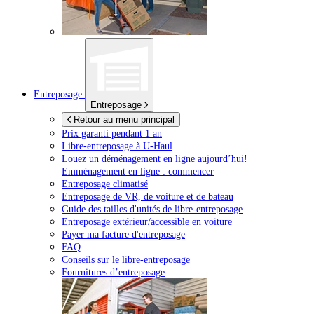
Entreposage
Entreposage
Retour au menu principal
Prix garanti pendant 1 an
Libre-entreposage à
U-Haul
Louez un déménagement en ligne aujourd’hui!
Emménagement en ligne : commencer
Entreposage climatisé
Entreposage de VR, de voiture et de bateau
Guide des tailles d'unités de libre-entreposage
Entreposage extérieur/accessible en voiture
Payer ma facture d'entreposage
FAQ
Conseils sur le libre-entreposage
Fournitures d’entreposage