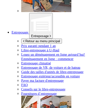
Entreposage
Entreposage
Retour au menu principal
Prix garanti pendant 1 an
Libre-entreposage à
U-Haul
Louez un déménagement en ligne aujourd’hui!
Emménagement en ligne : commencer
Entreposage climatisé
Entreposage de VR, de voiture et de bateau
Guide des tailles d'unités de libre-entreposage
Entreposage extérieur/accessible en voiture
Payer ma facture d'entreposage
FAQ
Conseils sur le libre-entreposage
Fournitures d’entreposage