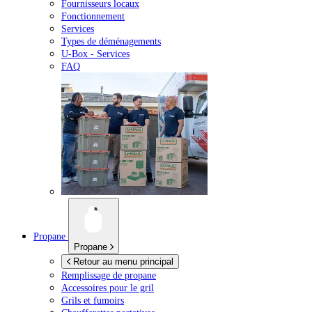
Fournisseurs locaux
Fonctionnement
Services
Types de déménagements
U-Box -
Services
FAQ
Propane
Propane
Retour au menu principal
Remplissage de propane
Accessoires pour le gril
Grils et fumoirs