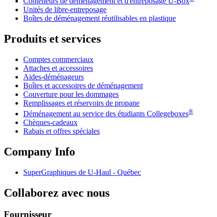
Conteneurs de déménagement et d'entreposage
U-Box
Unités de libre-entreposage
Boîtes de déménagement réutilisables en plastique
Produits et services
Comptes commerciaux
Attaches et accessoires
Aides-déménageurs
Boîtes et accessoires de déménagement
Couverture pour les dommages
Remplissages et réservoirs de propane
®
Déménagement au service des étudiants Collegeboxes
Chèques-cadeaux
Rabais et offres spéciales
Company Info
SuperGraphiques de
U-Haul
- Québec
Collaborez avec nous
Fournisseur