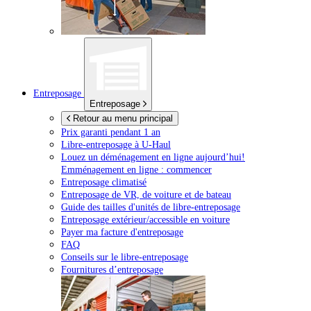
Entreposage
Entreposage
Retour au menu principal
Prix garanti pendant 1 an
Libre-entreposage à
U-Haul
Louez un déménagement en ligne aujourd’hui!
Emménagement en ligne : commencer
Entreposage climatisé
Entreposage de VR, de voiture et de bateau
Guide des tailles d'unités de libre-entreposage
Entreposage extérieur/accessible en voiture
Payer ma facture d'entreposage
FAQ
Conseils sur le libre-entreposage
Fournitures d’entreposage