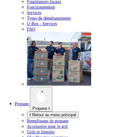
Fournisseurs locaux
Fonctionnement
Services
Types de déménagements
U-Box -
Services
FAQ
Propane
Propane
Retour au menu principal
Remplissage de propane
Accessoires pour le gril
Grils et fumoirs