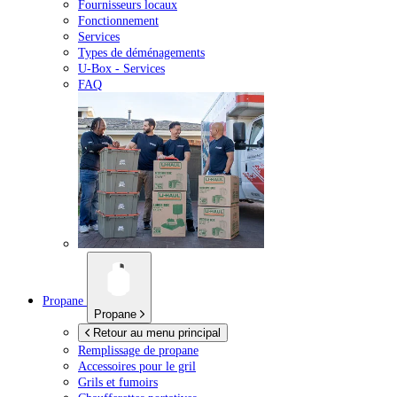
Fournisseurs locaux
Fonctionnement
Services
Types de déménagements
U-Box -
Services
FAQ
Propane
Propane
Retour au menu principal
Remplissage de propane
Accessoires pour le gril
Grils et fumoirs