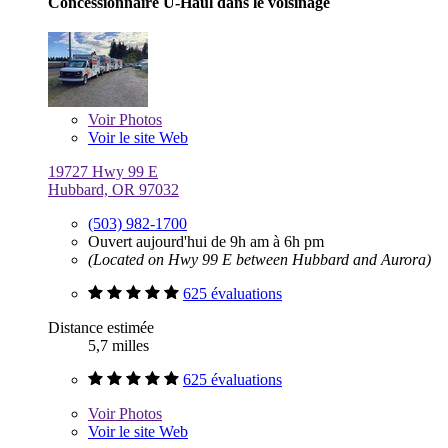
Concessionnaire U-Haul dans le voisinage
Voir
Photos
Voir le site Web
19727 Hwy 99 E
Hubbard, OR 97032
(503) 982-1700
Ouvert aujourd'hui de 9h am à 6h pm
(Located on Hwy 99 E between Hubbard and Aurora)
625 évaluations
Distance estimée
5,7 milles
625 évaluations
Voir
Photos
Voir le site Web