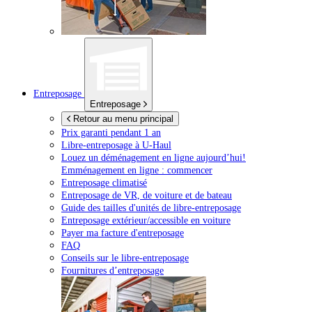
Entreposage
Entreposage
Retour au menu principal
Prix garanti pendant 1 an
Libre-entreposage à
U-Haul
Louez un déménagement en ligne aujourd’hui!
Emménagement en ligne : commencer
Entreposage climatisé
Entreposage de VR, de voiture et de bateau
Guide des tailles d'unités de libre-entreposage
Entreposage extérieur/accessible en voiture
Payer ma facture d'entreposage
FAQ
Conseils sur le libre-entreposage
Fournitures d’entreposage