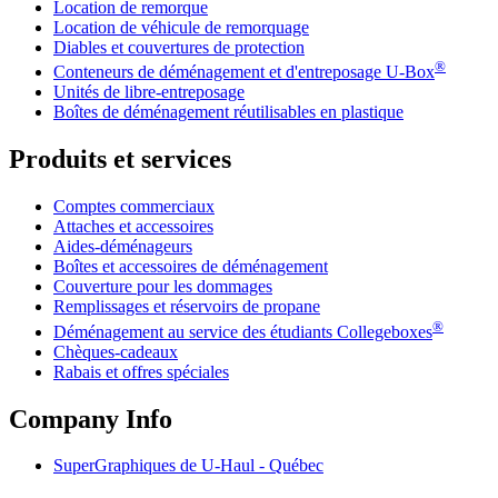
Location de remorque
Location de véhicule de remorquage
Diables et couvertures de protection
®
Conteneurs de déménagement et d'entreposage
U-Box
Unités de libre-entreposage
Boîtes de déménagement réutilisables en plastique
Produits et services
Comptes commerciaux
Attaches et accessoires
Aides-déménageurs
Boîtes et accessoires de déménagement
Couverture pour les dommages
Remplissages et réservoirs de propane
®
Déménagement au service des étudiants Collegeboxes
Chèques-cadeaux
Rabais et offres spéciales
Company Info
SuperGraphiques de
U-Haul
- Québec