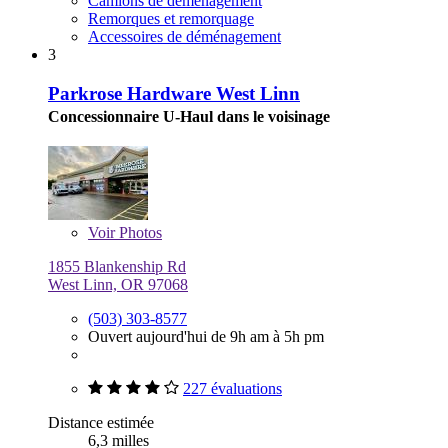
Camions de déménagement
Remorques et remorquage
Accessoires de déménagement
3
Parkrose Hardware West Linn
Concessionnaire U-Haul dans le voisinage
Voir
Photos
1855 Blankenship Rd
West Linn, OR 97068
(503) 303-8577
Ouvert aujourd'hui de 9h am à 5h pm
227 évaluations
Distance estimée
6,3 milles