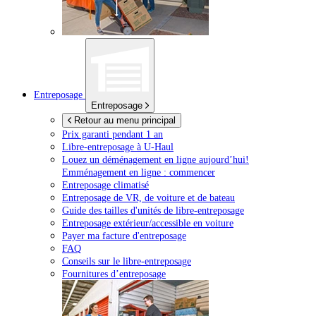
Entreposage
Entreposage
Retour au menu principal
Prix garanti pendant 1 an
Libre-entreposage à
U-Haul
Louez un déménagement en ligne aujourd’hui!
Emménagement en ligne : commencer
Entreposage climatisé
Entreposage de VR, de voiture et de bateau
Guide des tailles d'unités de libre-entreposage
Entreposage extérieur/accessible en voiture
Payer ma facture d'entreposage
FAQ
Conseils sur le libre-entreposage
Fournitures d’entreposage