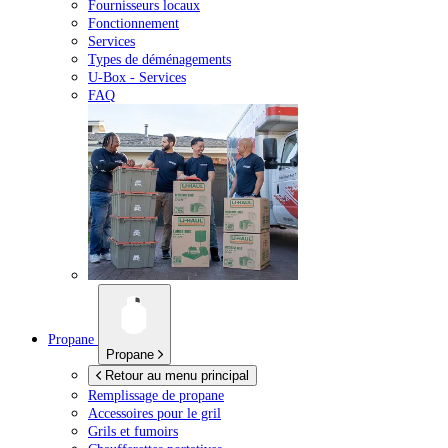
Fournisseurs locaux
Fonctionnement
Services
Types de déménagements
U-Box -
Services
FAQ
Propane
Propane
Retour au menu principal
Remplissage de propane
Accessoires pour le gril
Grils et fumoirs