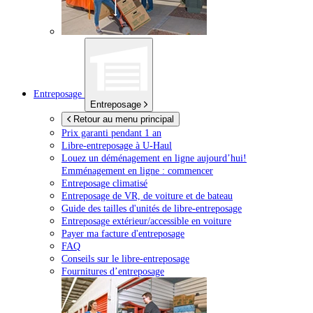
Entreposage
Entreposage
Retour au menu principal
Prix garanti pendant 1 an
Libre-entreposage à
U-Haul
Louez un déménagement en ligne aujourd’hui!
Emménagement en ligne : commencer
Entreposage climatisé
Entreposage de VR, de voiture et de bateau
Guide des tailles d'unités de libre-entreposage
Entreposage extérieur/accessible en voiture
Payer ma facture d'entreposage
FAQ
Conseils sur le libre-entreposage
Fournitures d’entreposage