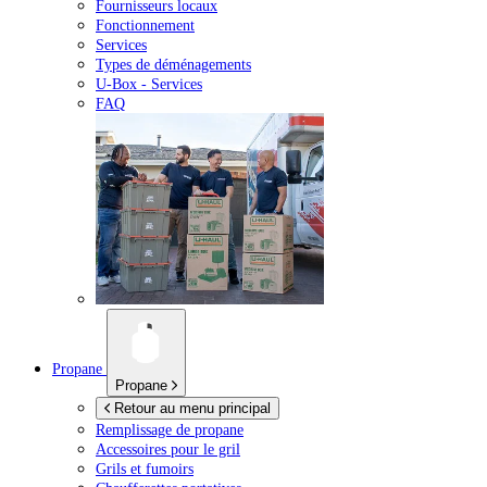
Fournisseurs locaux
Fonctionnement
Services
Types de déménagements
U-Box -
Services
FAQ
Propane
Propane
Retour au menu principal
Remplissage de propane
Accessoires pour le gril
Grils et fumoirs