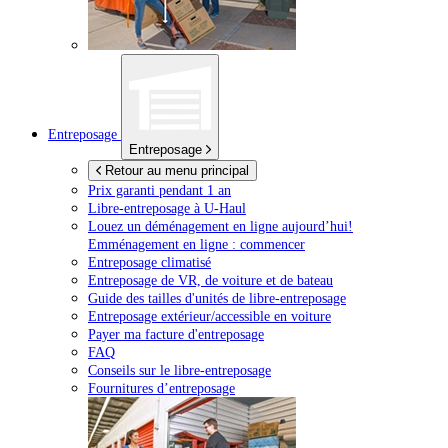
Entreposage
Entreposage
Retour au menu principal
Prix garanti pendant 1 an
Libre-entreposage à
U-Haul
Louez un déménagement en ligne aujourd’hui!
Emménagement en ligne : commencer
Entreposage climatisé
Entreposage de VR, de voiture et de bateau
Guide des tailles d'unités de libre-entreposage
Entreposage extérieur/accessible en voiture
Payer ma facture d'entreposage
FAQ
Conseils sur le libre-entreposage
Fournitures d’entreposage