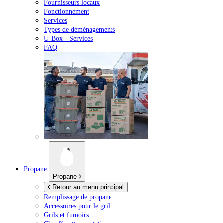
Fournisseurs locaux
Fonctionnement
Services
Types de déménagements
U-Box -
Services
FAQ
Propane
Propane
Retour au menu principal
Remplissage de propane
Accessoires pour le gril
Grils et fumoirs