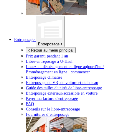
Entreposage
Entreposage
Retour au menu principal
Prix garanti pendant 1 an
Libre-entreposage à
U-Haul
Louez un déménagement en ligne aujourd’hui!
Emménagement en ligne : commencer
Entreposage climatisé
Entreposage de VR, de voiture et de bateau
Guide des tailles d'unités de libre-entreposage
Entreposage extérieur/accessible en voiture
Payer ma facture d'entreposage
FAQ
Conseils sur le libre-entreposage
Fournitures d’entreposage