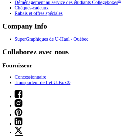
®
Déménagement au service des étudiants Collegeboxes
Chèques-cadeaux
Rabais et offres spéciales
Company Info
SuperGraphiques de
U-Haul
- Québec
Collaborez avec nous
Fournisseur
Concessionnaire
Transporteur de fret U-Box®