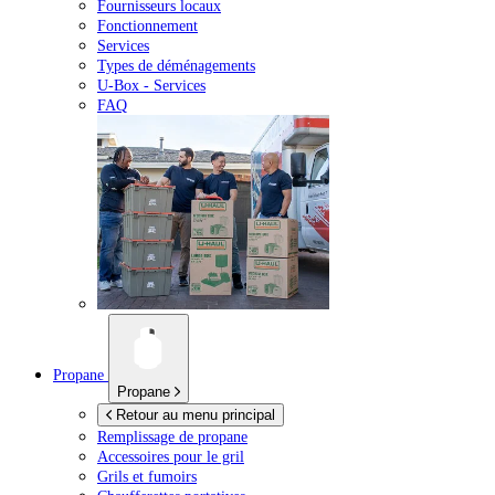
Fournisseurs locaux
Fonctionnement
Services
Types de déménagements
U-Box -
Services
FAQ
Propane
Propane
Retour au menu principal
Remplissage de propane
Accessoires pour le gril
Grils et fumoirs