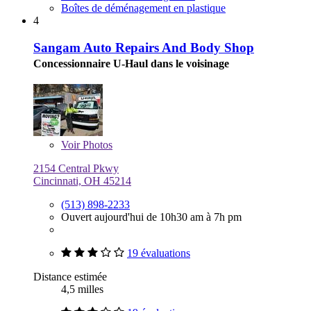
Boîtes de déménagement en plastique
4
Sangam Auto Repairs And Body Shop
Concessionnaire U-Haul dans le voisinage
Voir
Photos
2154 Central Pkwy
Cincinnati, OH 45214
(513) 898-2233
Ouvert aujourd'hui de 10h30 am à 7h pm
19 évaluations
Distance estimée
4,5 milles