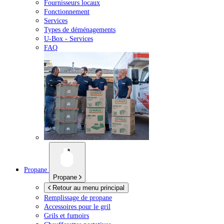
Fournisseurs locaux
Fonctionnement
Services
Types de déménagements
U-Box -
Services
FAQ
Propane
Propane
Retour au menu principal
Remplissage de propane
Accessoires pour le gril
Grils et fumoirs