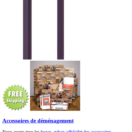
Accessoires de déménagement
Nous avons tous les
boxes
,
ruban adhésif
et
des accessoires