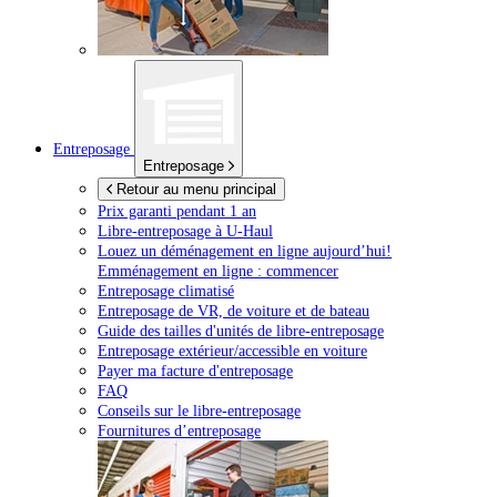
Entreposage
Entreposage
Retour au menu principal
Prix garanti pendant 1 an
Libre-entreposage à
U-Haul
Louez un déménagement en ligne aujourd’hui!
Emménagement en ligne : commencer
Entreposage climatisé
Entreposage de VR, de voiture et de bateau
Guide des tailles d'unités de libre-entreposage
Entreposage extérieur/accessible en voiture
Payer ma facture d'entreposage
FAQ
Conseils sur le libre-entreposage
Fournitures d’entreposage