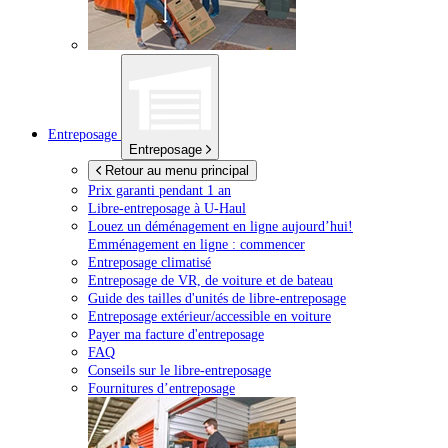
Entreposage
Entreposage
Retour au menu principal
Prix garanti pendant 1 an
Libre-entreposage à
U-Haul
Louez un déménagement en ligne aujourd’hui!
Emménagement en ligne : commencer
Entreposage climatisé
Entreposage de VR, de voiture et de bateau
Guide des tailles d'unités de libre-entreposage
Entreposage extérieur/accessible en voiture
Payer ma facture d'entreposage
FAQ
Conseils sur le libre-entreposage
Fournitures d’entreposage