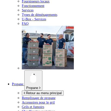
Fournisseurs locaux
Fonctionnement
Services
Types de déménagements
U-Box -
Services
FAQ
Propane
Propane
Retour au menu principal
Remplissage de propane
Accessoires pour le gril
Grils et fumoirs