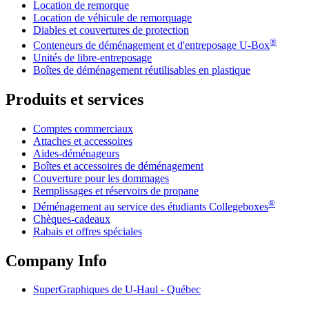
Location de remorque
Location de véhicule de remorquage
Diables et couvertures de protection
®
Conteneurs de déménagement et d'entreposage
U-Box
Unités de libre-entreposage
Boîtes de déménagement réutilisables en plastique
Produits et services
Comptes commerciaux
Attaches et accessoires
Aides-déménageurs
Boîtes et accessoires de déménagement
Couverture pour les dommages
Remplissages et réservoirs de propane
®
Déménagement au service des étudiants Collegeboxes
Chèques-cadeaux
Rabais et offres spéciales
Company Info
SuperGraphiques de
U-Haul
- Québec