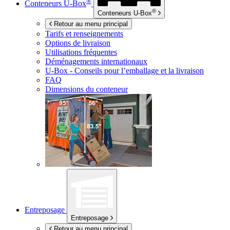
®
Conteneurs
U-Box
®
Conteneurs
U-Box
Retour au menu principal
Tarifs et renseignements
Options de livraison
Utilisations fréquentes
Déménagements internationaux
U-Box -
Conseils pour l’emballage et la livraison
FAQ
Dimensions du conteneur
Entreposage
Entreposage
Retour au menu principal