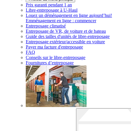
Prix garanti pendant 1 an
Libre-entreposage à
U-Haul
Louez un déménagement en ligne aujourd’hui!
Emménagement en ligne : commencer
Entreposage climatisé
Entreposage de VR, de voiture et de bateau
Guide des tailles d'unités de libre-entreposage
Entreposage extérieur/accessible en voiture
Payer ma facture d'entreposage
FAQ
Conseils sur le libre-entreposage
Fournitures d’entreposage