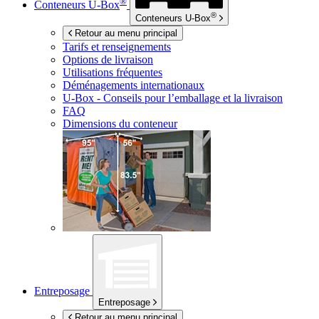
®
Conteneurs
U-Box
®
Conteneurs
U-Box
Retour au menu principal
Tarifs et renseignements
Options de livraison
Utilisations fréquentes
Déménagements internationaux
U-Box -
Conseils pour l’emballage et la livraison
FAQ
Dimensions du conteneur
Entreposage
Entreposage
Retour au menu principal