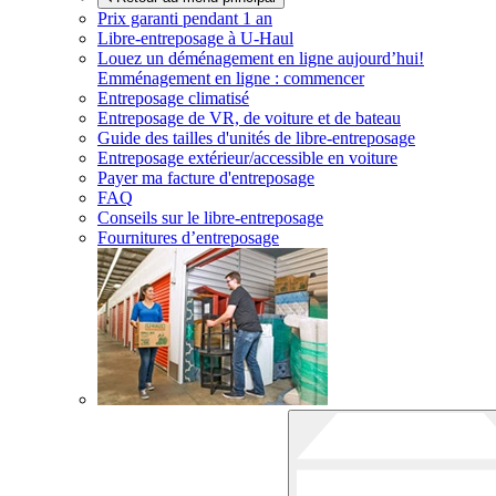
Prix garanti pendant 1 an
Libre-entreposage à
U-Haul
Louez un déménagement en ligne aujourd’hui!
Emménagement en ligne : commencer
Entreposage climatisé
Entreposage de VR, de voiture et de bateau
Guide des tailles d'unités de libre-entreposage
Entreposage extérieur/accessible en voiture
Payer ma facture d'entreposage
FAQ
Conseils sur le libre-entreposage
Fournitures d’entreposage