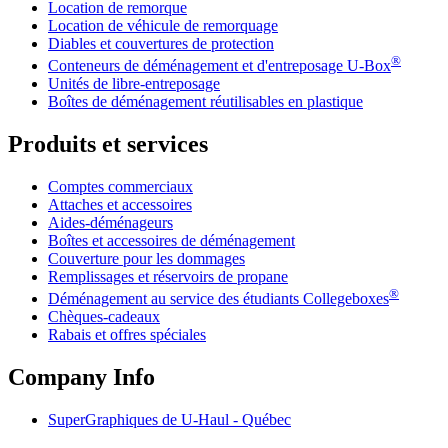
Location de remorque
Location de véhicule de remorquage
Diables et couvertures de protection
®
Conteneurs de déménagement et d'entreposage
U-Box
Unités de libre-entreposage
Boîtes de déménagement réutilisables en plastique
Produits et services
Comptes commerciaux
Attaches et accessoires
Aides-déménageurs
Boîtes et accessoires de déménagement
Couverture pour les dommages
Remplissages et réservoirs de propane
®
Déménagement au service des étudiants Collegeboxes
Chèques-cadeaux
Rabais et offres spéciales
Company Info
SuperGraphiques de
U-Haul
- Québec