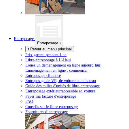
Entreposage
Entreposage
Retour au menu principal
Prix garanti pendant 1 an
Libre-entreposage à
U-Haul
Louez un déménagement en ligne aujourd’hui!
Emménagement en ligne : commencer
Entreposage climatisé
Entreposage de VR, de voiture et de bateau
Guide des tailles d'unités de libre-entreposage
Entreposage extérieur/accessible en voiture
Payer ma facture d'entreposage
FAQ
Conseils sur le libre-entreposage
Fournitures d’entreposage