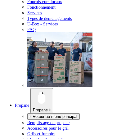
Fournisseurs locaux
Fonctionnement
Services
Types de déménagements
U-Box -
Services
FAQ
Propane
Propane
Retour au menu principal
Remplissage de propane
Accessoires pour le gril
Grils et fumoirs