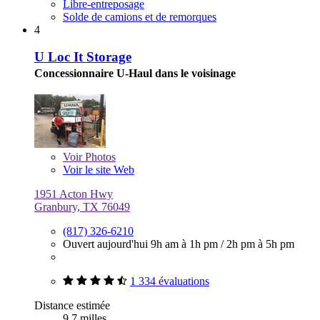
Libre-entreposage
Solde de camions et de remorques
4
U Loc It Storage
Concessionnaire U-Haul dans le voisinage
Voir
Photos
Voir le site Web
1951 Acton Hwy
Granbury, TX 76049
(817) 326-6210
Ouvert aujourd'hui
9h am à 1h pm
/
2h pm à 5h pm
1 334 évaluations
Distance estimée
9,7 milles