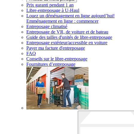
Prix garanti pendant 1 an
Libre-entreposage à
U-Haul
Louez un déménagement en ligne aujourd’hui!
Emménagement en ligne : commencer
Entreposage climatisé
Entreposage de VR, de voiture et de bateau
Guide des tailles d'unités de libre-entreposage
Entreposage extérieur/accessible en voiture
Payer ma facture d'entreposage
FAQ
Conseils sur le libre-entreposage
Fournitures d’entreposage