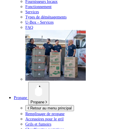
Fournisseurs locaux
Fonctionnement
Services
Types de déménagements
U-Box -
Services
FAQ
Propane
Propane
Retour au menu principal
Remplissage de propane
Accessoires pour le gril
Grils et fumoirs