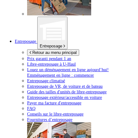
Entreposage
Entreposage
Retour au menu principal
Prix garanti pendant 1 an
Libre-entreposage à
U-Haul
Louez un déménagement en ligne aujourd’hui!
Emménagement en ligne : commencer
Entreposage climatisé
Entreposage de VR, de voiture et de bateau
Guide des tailles d'unités de libre-entreposage
Entreposage extérieur/accessible en voiture
Payer ma facture d'entreposage
FAQ
Conseils sur le libre-entreposage
Fournitures d’entreposage