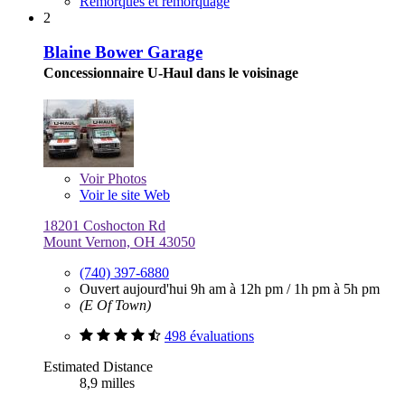
Remorques et remorquage
2
Blaine Bower Garage
Concessionnaire U-Haul dans le voisinage
Voir
Photos
Voir le site Web
18201 Coshocton Rd
Mount Vernon, OH 43050
(740) 397-6880
Ouvert aujourd'hui
9h am à 12h pm
/
1h pm à 5h pm
(E Of Town)
498 évaluations
Estimated Distance
8,9 milles