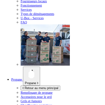
Fournisseurs locaux
Fonctionnement
Services
Types de déménagements
U-Box -
Services
FAQ
Propane
Propane
Retour au menu principal
Remplissage de propane
Accessoires pour le gril
Grils et fumoirs