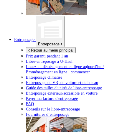
Entreposage
Entreposage
Retour au menu principal
Prix garanti pendant 1 an
Libre-entreposage à
U-Haul
Louez un déménagement en ligne aujourd’hui!
Emménagement en ligne : commencer
Entreposage climatisé
Entreposage de VR, de voiture et de bateau
Guide des tailles d'unités de libre-entreposage
Entreposage extérieur/accessible en voiture
Payer ma facture d'entreposage
FAQ
Conseils sur le libre-entreposage
Fournitures d’entreposage