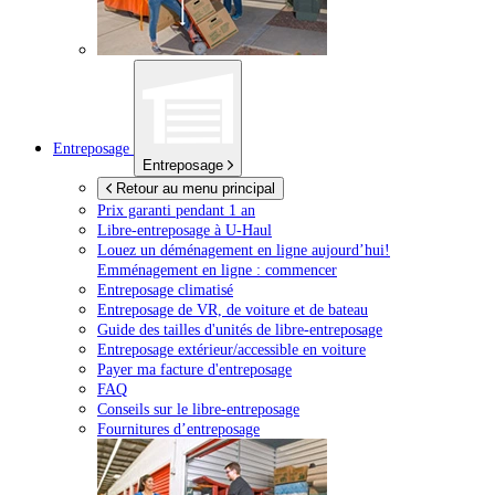
Entreposage
Entreposage
Retour au menu principal
Prix garanti pendant 1 an
Libre-entreposage à
U-Haul
Louez un déménagement en ligne aujourd’hui!
Emménagement en ligne : commencer
Entreposage climatisé
Entreposage de VR, de voiture et de bateau
Guide des tailles d'unités de libre-entreposage
Entreposage extérieur/accessible en voiture
Payer ma facture d'entreposage
FAQ
Conseils sur le libre-entreposage
Fournitures d’entreposage