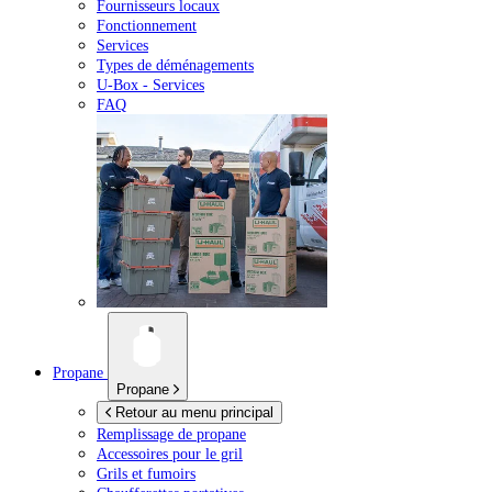
Fournisseurs locaux
Fonctionnement
Services
Types de déménagements
U-Box -
Services
FAQ
Propane
Propane
Retour au menu principal
Remplissage de propane
Accessoires pour le gril
Grils et fumoirs