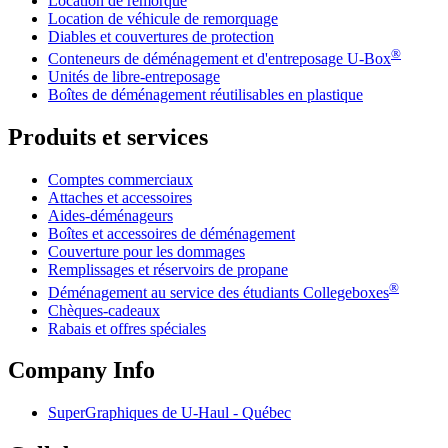
Location de remorque
Location de véhicule de remorquage
Diables et couvertures de protection
®
Conteneurs de déménagement et d'entreposage
U-Box
Unités de libre-entreposage
Boîtes de déménagement réutilisables en plastique
Produits et services
Comptes commerciaux
Attaches et accessoires
Aides-déménageurs
Boîtes et accessoires de déménagement
Couverture pour les dommages
Remplissages et réservoirs de propane
®
Déménagement au service des étudiants Collegeboxes
Chèques-cadeaux
Rabais et offres spéciales
Company Info
SuperGraphiques de
U-Haul
- Québec