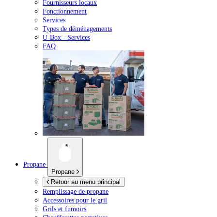
Fournisseurs locaux
Fonctionnement
Services
Types de déménagements
U-Box -
Services
FAQ
Propane
Propane
Retour au menu principal
Remplissage de propane
Accessoires pour le gril
Grils et fumoirs