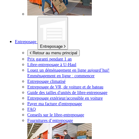
Entreposage
Entreposage
Retour au menu principal
Prix garanti pendant 1 an
Libre-entreposage à
U-Haul
Louez un déménagement en ligne aujourd’hui!
Emménagement en ligne : commencer
Entreposage climatisé
Entreposage de VR, de voiture et de bateau
Guide des tailles d'unités de libre-entreposage
Entreposage extérieur/accessible en voiture
Payer ma facture d'entreposage
FAQ
Conseils sur le libre-entreposage
Fournitures d’entreposage