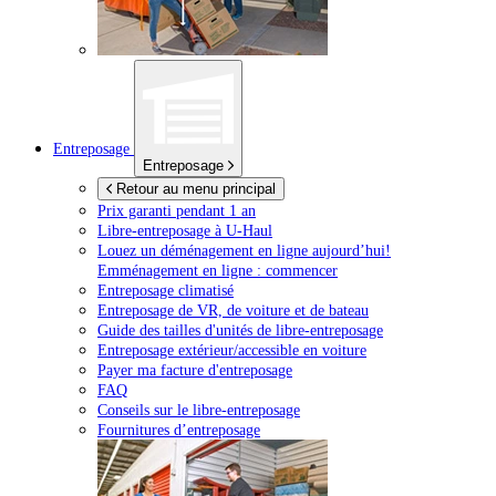
Entreposage
Entreposage
Retour au menu principal
Prix garanti pendant 1 an
Libre-entreposage à
U-Haul
Louez un déménagement en ligne aujourd’hui!
Emménagement en ligne : commencer
Entreposage climatisé
Entreposage de VR, de voiture et de bateau
Guide des tailles d'unités de libre-entreposage
Entreposage extérieur/accessible en voiture
Payer ma facture d'entreposage
FAQ
Conseils sur le libre-entreposage
Fournitures d’entreposage