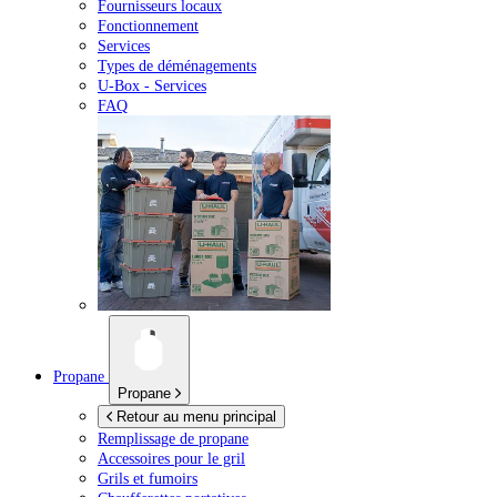
Fournisseurs locaux
Fonctionnement
Services
Types de déménagements
U-Box -
Services
FAQ
Propane
Propane
Retour au menu principal
Remplissage de propane
Accessoires pour le gril
Grils et fumoirs