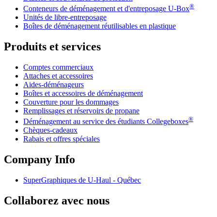
®
Conteneurs de déménagement et d'entreposage
U-Box
Unités de libre-entreposage
Boîtes de déménagement réutilisables en plastique
Produits et services
Comptes commerciaux
Attaches et accessoires
Aides-déménageurs
Boîtes et accessoires de déménagement
Couverture pour les dommages
Remplissages et réservoirs de propane
®
Déménagement au service des étudiants Collegeboxes
Chèques-cadeaux
Rabais et offres spéciales
Company Info
SuperGraphiques de
U-Haul
- Québec
Collaborez avec nous